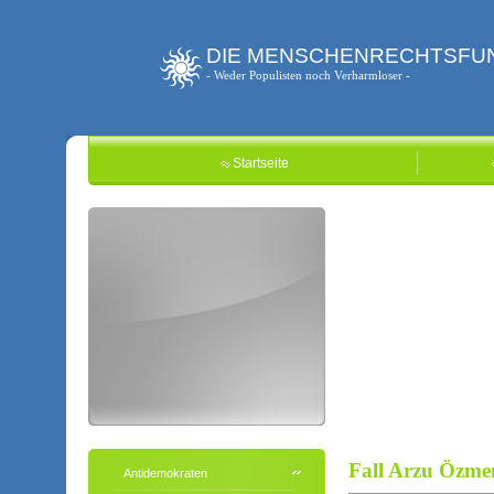
DIE MENSCHENRECHTSFU
- Weder Populisten noch Verharmloser -
Startseite
Fall Arzu Özme
Antidemokraten