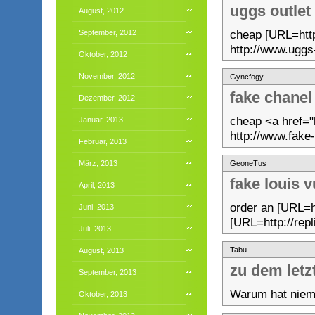
uggs outlet
August, 2012
cheap [URL=http:
September, 2012
http://www.uggs-
Oktober, 2012
November, 2012
Gyncfogy
fake chanel
Dezember, 2012
cheap <a href="
Januar, 2013
http://www.fake
Februar, 2013
März, 2013
GeoneTus
fake louis 
April, 2013
order an [URL=h
Juni, 2013
[URL=http://repl
Juli, 2013
Tabu
August, 2013
zu dem letz
September, 2013
Warum hat niem
Oktober, 2013