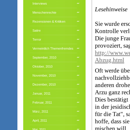
Interviews
Lesehinweise
Menschenrechte
Rezensionen & Kritiken
Sie wurde ersc
Kontrolle ver
Satire
Die junge Fra
Terror
provoziert, sa
Vermeintlich Themenfremdes
http://www.we
September, 2010
Abzug.html
Oktober, 2010
Oft werde übe
November, 2010
nachvollziehb
anderen drohe
Dezember, 2010
Arzu ganz rec
Januar, 2011
Dies bestätig
Februar, 2011
in der jesidi
März, 2011
für die Tat", 
hoffe, dass si
April, 2011
mischen will.
Mai, 2011