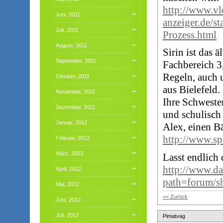
http://www.vl
Juni, 2011
anzeiger.de/s
Juli, 2011
Prozess.html
August, 2011
Sirin ist das 
September, 2011
Fachbereich 3
Regeln, auch u
Oktober, 2011
aus Bielefeld.
November, 2011
Ihre Schweste
Dezember, 2011
und schulisch 
Januar, 2012
Alex, einen B
http://www.sp
Februar, 2012
März, 2012
Lasst endlich 
http://www.da
April, 2012
path=forum/
Mai, 2012
<< Zurück
Juni, 2012
Juli, 2012
Pimatvag