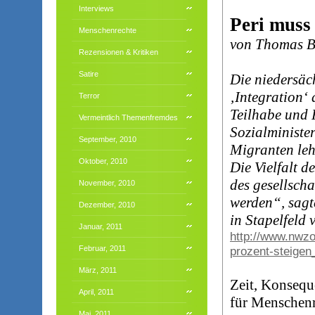
Interviews
Peri muss
Menschenrechte
von Thomas 
Rezensionen & Kritiken
Satire
Die niedersäc
‚Integration‘
Terror
Teilhabe und 
Vermeintlich Themenfremdes
Sozialministe
September, 2010
Migranten leh
Oktober, 2010
Die Vielfalt d
des gesellsch
November, 2010
werden“, sagt
Dezember, 2010
in Stapelfeld
Januar, 2011
http://www.nwzo
Februar, 2011
prozent-steigen
März, 2011
Zeit, Konseque
April, 2011
für Menschenr
Mai, 2011