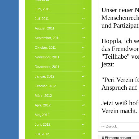
Unser neuer N
Juni, 2011
Menschenrecht
Juli, 2011
und Partizipat
August, 2011
September, 2011
Hoppla, ich s
das Fremdwort
Oktober, 2011
"Teilhabe" vo
November, 2011
jetzt:
Dezember, 2011
Januar, 2012
"Peri Verein 
Anspruch auf 
Februar, 2012
März, 2012
Jetzt weiß hof
April, 2012
Verein macht.
Mai, 2012
Juni, 2012
<< Zurück
Juli, 2012
0 Elemente gesamt