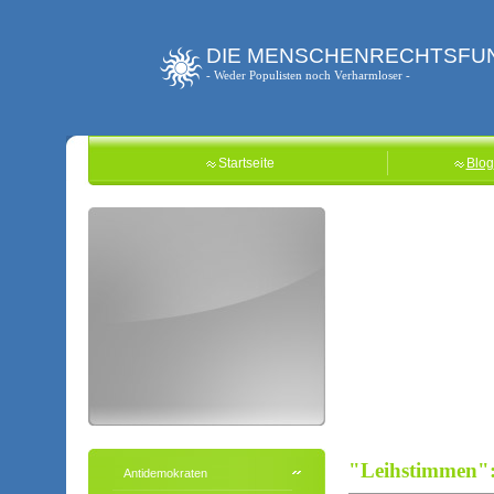
DIE MENSCHENRECHTSFU
- Weder Populisten noch Verharmloser -
Startseite
Blog
"Leihstimmen": 
Antidemokraten