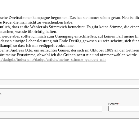
ische Zweitstimmenkampagne begonnen. Das hat sie immer schon getan. Neu ist di
 Rede, die man nicht zu verschenken habe.
utlich, dass er die Wähler als Stimmvieh betrachtet. Es gibt keine Stimme, die ein
achen, was sie für richtig halten.
 werde aber, sollte ich mich zum Urnengang entschließen, auf keinen Fall meine 
essen einzige Lebensleistung mit Ende Dreißig gewesen zu sein scheint, sich für de
ampf, so dass ich mir veräppelt vorkomme.
er ist Andreas Otto, ein aufrechter Grüner, der sich im Oktober 1989 an der Geths
ört meine Erststimme, obwohl ich die Grünen sonst nie und nimmer wählen würde.
m/dadgdx/index.php/dadgd/article/meine_stimme_gehoert_mir
n
Betreff
*