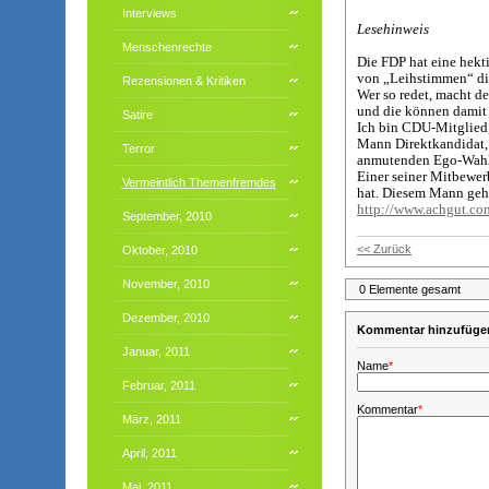
Interviews
Lesehinweis
Menschenrechte
Die FDP hat eine hekt
von „Leihstimmen“ die
Rezensionen & Kritiken
Wer so redet, macht de
und die können damit m
Satire
Ich bin CDU-Mitglied,
Mann Direktkandidat, d
Terror
anmutenden Ego-Wahlk
Einer seiner Mitbewerb
Vermeintlich Themenfremdes
hat. Diesem Mann geh
http://www.achgut.co
September, 2010
<< Zurück
Oktober, 2010
November, 2010
0 Elemente gesamt
Dezember, 2010
Kommentar hinzufüge
Januar, 2011
Name
*
Februar, 2011
Kommentar
*
März, 2011
April, 2011
Mai, 2011