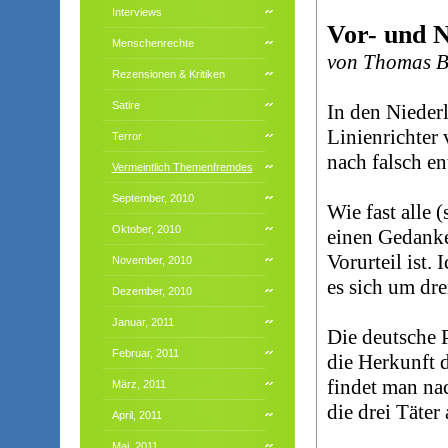
Interviews
Vor- und N
Menschenrechte
von Thomas 
Rezensionen & Kritiken
Satire
In den Nieder
Linienrichter 
Terror
nach falsch en
Vermeintlich Themenfremdes
September, 2010
Wie fast alle 
Oktober, 2010
einen Gedanke
Vorurteil ist.
November, 2010
es sich um dr
Dezember, 2010
Januar, 2011
Die deutsche 
Februar, 2011
die Herkunft d
findet man na
März, 2011
die drei Täte
April, 2011
Mai, 2011