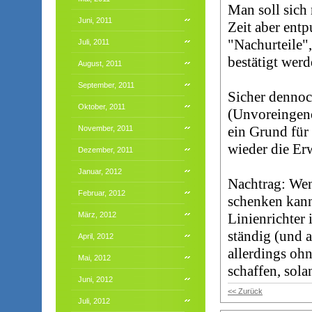
Man soll sich 
Juni, 2011
Zeit aber entp
"Nachurteile",
Juli, 2011
bestätigt werd
August, 2011
September, 2011
Sicher dennoc
Oktober, 2011
(Unvoreingeno
ein Grund für 
November, 2011
wieder die Er
Dezember, 2011
Januar, 2012
Nachtrag: Wen
Februar, 2012
schenken kann
März, 2012
Linienrichter
ständig (und a
April, 2012
allerdings ohn
Mai, 2012
schaffen, sola
Juni, 2012
<< Zurück
Juli, 2012