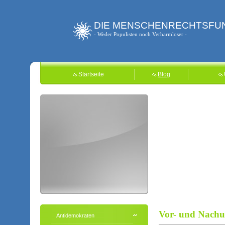
DIE MENSCHENRECHTSFU
- Weder Populisten noch Verharmloser -
Startseite
Blog
Vor- und Nachur
Antidemokraten